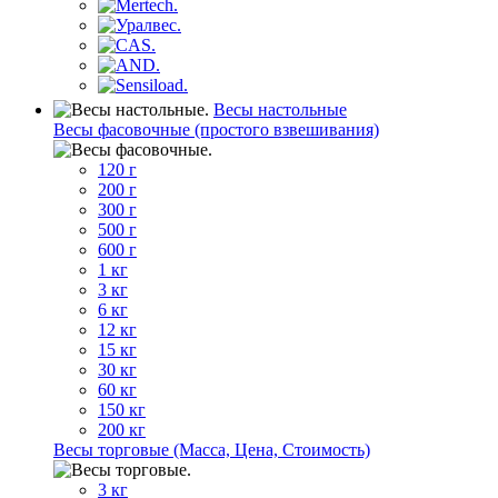
Весы настольные
Весы фасовочные (простого взвешивания)
120 г
200 г
300 г
500 г
600 г
1 кг
3 кг
6 кг
12 кг
15 кг
30 кг
60 кг
150 кг
200 кг
Весы торговые (Масса, Цена, Стоимость)
3 кг