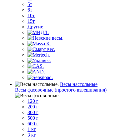
5т
6т
10т
15т
Другие
Весы настольные
Весы фасовочные (простого взвешивания)
120 г
200 г
300 г
500 г
600 г
1 кг
3 кг