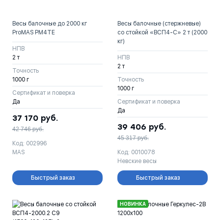
Весы балочные до 2000 кг
Весы балочные (стержневые)
ProMAS PM4TE
со стойкой «ВСП4-С» 2 т (2000
кг)
НПВ
2 т
НПВ
2 т
Точность
1000 г
Точность
1000 г
Сертификат и поверка
Да
Сертификат и поверка
Да
37 170
руб.
39 406
руб.
42 746
руб.
45 317
руб.
Код: 002996
MAS
Код: 0010078
Невские весы
Быстрый заказ
Быстрый заказ
НОВИНКА