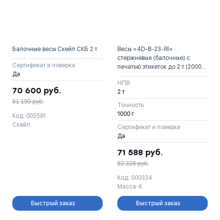
Балочные весы Скейл СКБ 2 т
Весы «4D-B-23-Rl»
стержневые (балочные) с
Сертификат и поверка
печатью этикеток до 2 т (2000
Да
кг)
НПВ
70 600
руб.
2 т
81 190
руб.
Точность
1000 г
Код: 003591
Скейл
Сертификат и поверка
Да
71 588
руб.
82 326
руб.
Код: 000334
Масса-К
Быстрый заказ
Быстрый заказ