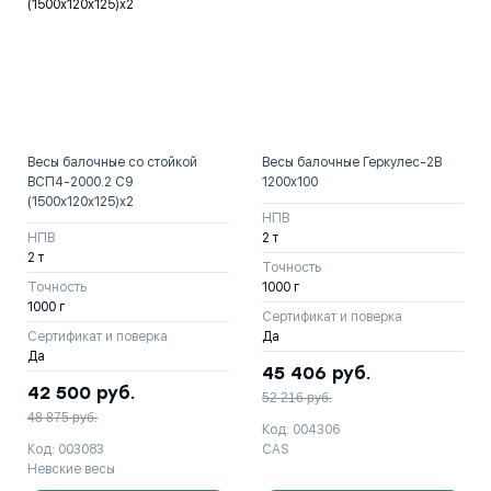
Весы балочные со стойкой
Весы балочные Геркулес-2B
ВСП4-2000.2 С9
1200х100
(1500х120х125)х2
НПВ
НПВ
2 т
2 т
Точность
Точность
1000 г
1000 г
Сертификат и поверка
Сертификат и поверка
Да
Да
45 406
руб.
42 500
руб.
52 216
руб.
48 875
руб.
Код: 004306
Код: 003083
CAS
Невские весы