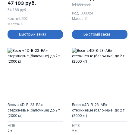
47 103
руб.
54 168
руб.
54 168
руб.
Код: 000324
Код: mb802
Масса-К
Масса-К
Быстрый заказ
Быстрый заказ
Весы «4D-B-23-RA»
Весы «4D-B-23-AB»
стержневые (балочные) до 2 т
стержневые (балочные) до 2 т
(2000 кг)
(2000 кг)
НПВ
НПВ
2 т
2 т