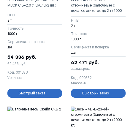
Весы балочные (стержневые)
Весы «4D-B-23-RP»
МВСК С Б-2.0 (1,5х0,15х2 шт.)
стержневые (балочные) с
печатью этикеток до 2 т (2000
НПВ
кг)
2 т
НПВ
2 т
Точность
1000 г
Точность
1000 г
Сертификат и поверка
Да
Сертификат и поверка
Да
54 336
руб.
62 471
руб.
62 486
руб.
71 842
руб.
Код: 001838
Уралвес
Код: 000332
Масса-К
Быстрый заказ
Быстрый заказ