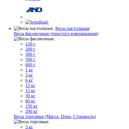
Весы настольные
Весы фасовочные (простого взвешивания)
120 г
200 г
300 г
500 г
600 г
1 кг
3 кг
6 кг
12 кг
15 кг
30 кг
60 кг
150 кг
200 кг
Весы торговые (Масса, Цена, Стоимость)
3 кг