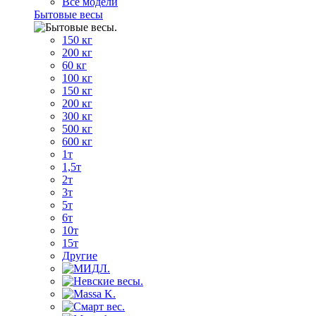
Все модели
Бытовые весы
150 кг
200 кг
60 кг
100 кг
150 кг
200 кг
300 кг
500 кг
600 кг
1т
1,5т
2т
3т
5т
6т
10т
15т
Другие