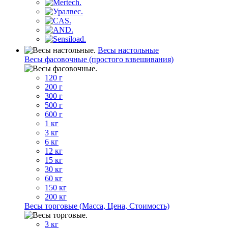
Весы настольные
Весы фасовочные (простого взвешивания)
120 г
200 г
300 г
500 г
600 г
1 кг
3 кг
6 кг
12 кг
15 кг
30 кг
60 кг
150 кг
200 кг
Весы торговые (Масса, Цена, Стоимость)
3 кг