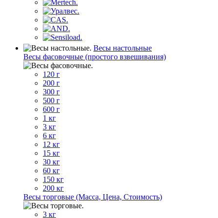
Весы настольные
Весы фасовочные (простого взвешивания)
120 г
200 г
300 г
500 г
600 г
1 кг
3 кг
6 кг
12 кг
15 кг
30 кг
60 кг
150 кг
200 кг
Весы торговые (Масса, Цена, Стоимость)
3 кг