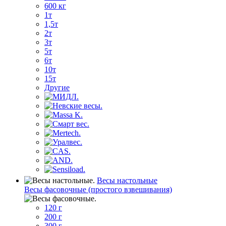
600 кг
1т
1,5т
2т
3т
5т
6т
10т
15т
Другие
Весы настольные
Весы фасовочные (простого взвешивания)
120 г
200 г
300 г