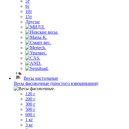
5т
6т
10т
15т
Другие
Весы настольные
Весы фасовочные (простого взвешивания)
120 г
200 г
300 г
500 г
600 г
1 кг
3 кг