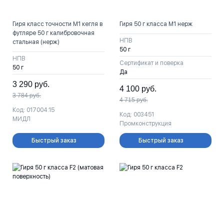
Гиря класс точности М1 кегля в
Гиря 50 г класса M1 нерж
футляре 50 г калибровочная
НПВ
стальная (нерж)
50 г
НПВ
Сертификат и поверка
50 г
Да
3 290
руб.
4 100
руб.
3 784
руб.
4 715
руб.
Код: 017004.15
Код: 003451
МИДЛ
Промконструкция
Быстрый заказ
Быстрый заказ