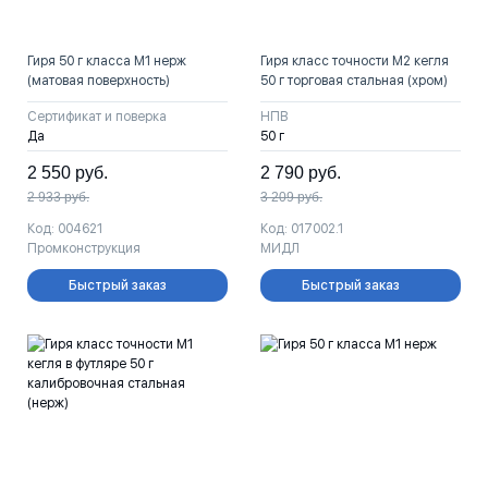
Гиря 50 г класса M1 нерж
Гиря класс точности М2 кегля
(матовая поверхность)
50 г торговая стальная (хром)
Сертификат и поверка
НПВ
Да
50 г
2 550
руб.
2 790
руб.
2 933
руб.
3 209
руб.
Код: 004621
Код: 017002.1
Промконструкция
МИДЛ
Быстрый заказ
Быстрый заказ