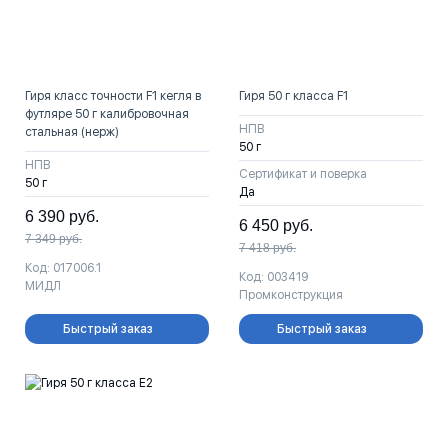
Гиря класс точности F1 кегля в
Гиря 50 г класса F1
футляре 50 г калибровочная
НПВ
стальная (нерж)
50 г
НПВ
Сертификат и поверка
50 г
Да
6 390
руб.
6 450
руб.
7 349
руб.
7 418
руб.
Код: 017006.1
Код: 003419
МИДЛ
Промконструкция
Быстрый заказ
Быстрый заказ