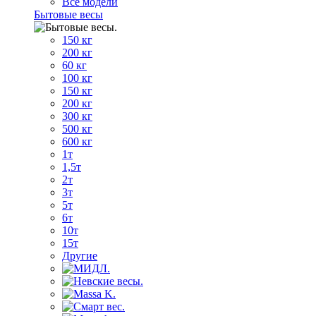
Все модели
Бытовые весы
150 кг
200 кг
60 кг
100 кг
150 кг
200 кг
300 кг
500 кг
600 кг
1т
1,5т
2т
3т
5т
6т
10т
15т
Другие