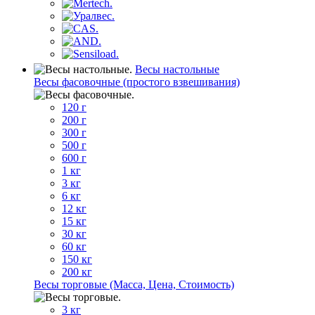
Весы настольные
Весы фасовочные (простого взвешивания)
120 г
200 г
300 г
500 г
600 г
1 кг
3 кг
6 кг
12 кг
15 кг
30 кг
60 кг
150 кг
200 кг
Весы торговые (Масса, Цена, Стоимость)
3 кг