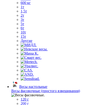
600 кг
1т
1,5т
2т
3т
5т
6т
10т
15т
Другие
Весы настольные
Весы фасовочные (простого взвешивания)
120 г
200 г