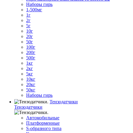
Наборы гирь
1-500мг
1г
2г
5г
10г
20г
50г
100г
200г
500г
1кг
2кг
5кг
10кг
20кг
50кг
Наборы гирь
Тензодатчики
Тензодатчики
Автомобильные
Платформенные
S-образного типа