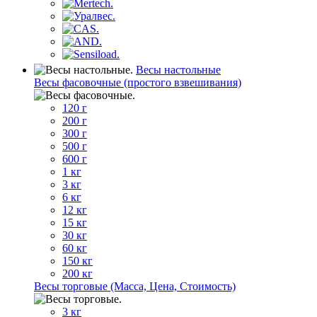
Весы настольные
Весы фасовочные (простого взвешивания)
120 г
200 г
300 г
500 г
600 г
1 кг
3 кг
6 кг
12 кг
15 кг
30 кг
60 кг
150 кг
200 кг
Весы торговые (Масса, Цена, Стоимость)
3 кг