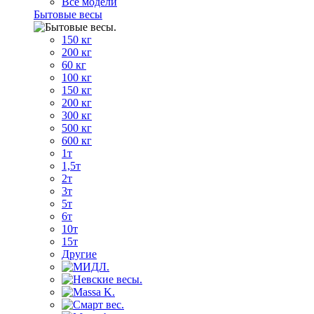
Все модели
Бытовые весы
150 кг
200 кг
60 кг
100 кг
150 кг
200 кг
300 кг
500 кг
600 кг
1т
1,5т
2т
3т
5т
6т
10т
15т
Другие