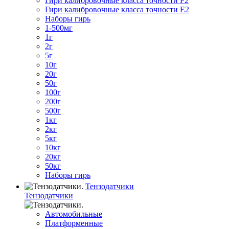
Гири калибровочные класса точности F2
Гири калибровочные класса точности E2
Наборы гирь
1-500мг
1г
2г
5г
10г
20г
50г
100г
200г
500г
1кг
2кг
5кг
10кг
20кг
50кг
Наборы гирь
Тензодатчики
Тензодатчики
Автомобильные
Платформенные