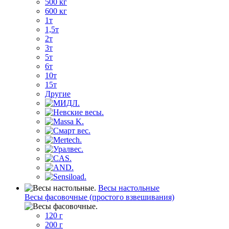
500 кг
600 кг
1т
1,5т
2т
3т
5т
6т
10т
15т
Другие
Весы настольные
Весы фасовочные (простого взвешивания)
120 г
200 г