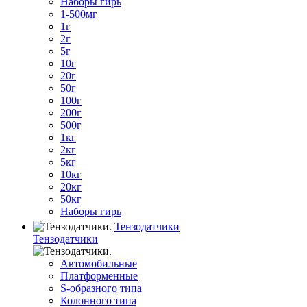
Наборы гирь
1-500мг
1г
2г
5г
10г
20г
50г
100г
200г
500г
1кг
2кг
5кг
10кг
20кг
50кг
Наборы гирь
Тензодатчики
Тензодатчики
Автомобильные
Платформенные
S-образного типа
Колонного типа