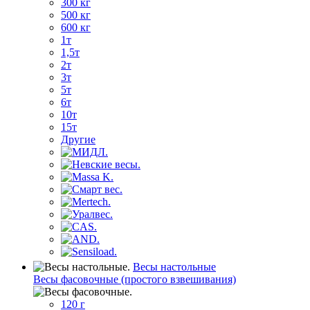
300 кг
500 кг
600 кг
1т
1,5т
2т
3т
5т
6т
10т
15т
Другие
Весы настольные
Весы фасовочные (простого взвешивания)
120 г