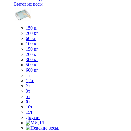
Бытовые весы
150 кг
200 кг
60 кг
100 кг
150 кг
200 кг
300 кг
500 кг
600 кг
1т
1,5т
2т
3т
5т
6т
10т
15т
Другие