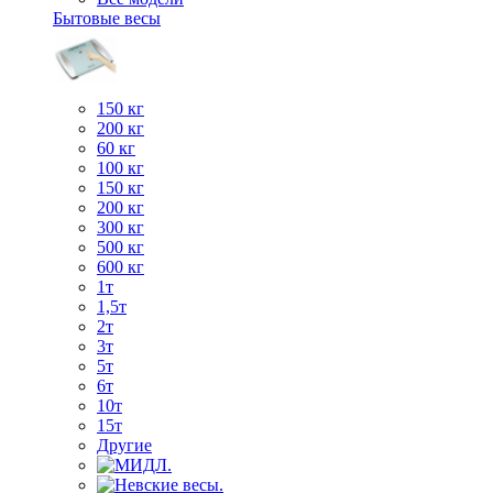
Бытовые весы
150 кг
200 кг
60 кг
100 кг
150 кг
200 кг
300 кг
500 кг
600 кг
1т
1,5т
2т
3т
5т
6т
10т
15т
Другие