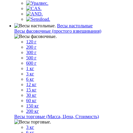
Весы настольные
Весы фасовочные (простого взвешивания)
120 г
200 г
300 г
500 г
600 г
1 кг
3 кг
6 кг
12 кг
15 кг
30 кг
60 кг
150 кг
200 кг
Весы торговые (Масса, Цена, Стоимость)
3 кг
6 кг