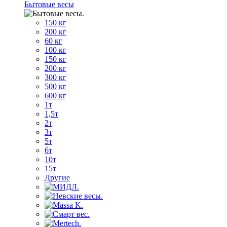
Бытовые весы
150 кг
200 кг
60 кг
100 кг
150 кг
200 кг
300 кг
500 кг
600 кг
1т
1,5т
2т
3т
5т
6т
10т
15т
Другие