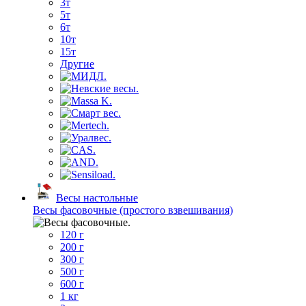
3т
5т
6т
10т
15т
Другие
Весы настольные
Весы фасовочные (простого взвешивания)
120 г
200 г
300 г
500 г
600 г
1 кг