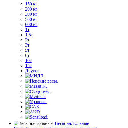
150 кг
200 кг
300 кг
500 кг
600 кг
1т
1,5т
2т
3т
5т
6т
10т
15т
Другие
Весы настольные