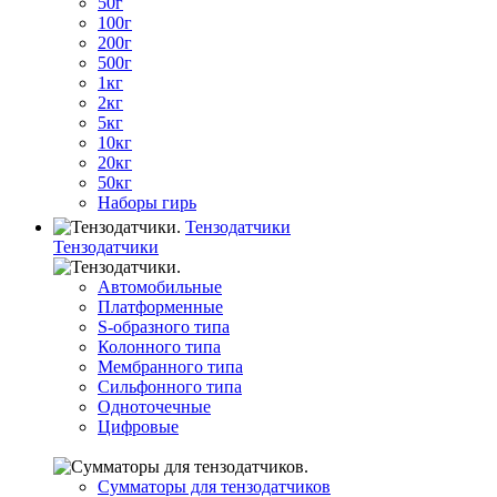
50г
100г
200г
500г
1кг
2кг
5кг
10кг
20кг
50кг
Наборы гирь
Тензодатчики
Тензодатчики
Автомобильные
Платформенные
S-образного типа
Колонного типа
Мембранного типа
Сильфонного типа
Одноточечные
Цифровые
Сумматоры для тензодатчиков