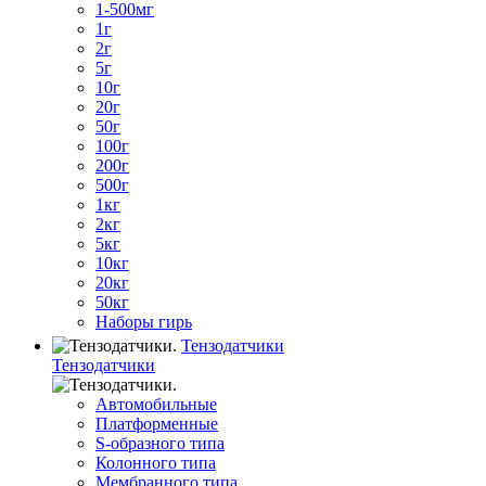
1-500мг
1г
2г
5г
10г
20г
50г
100г
200г
500г
1кг
2кг
5кг
10кг
20кг
50кг
Наборы гирь
Тензодатчики
Тензодатчики
Автомобильные
Платформенные
S-образного типа
Колонного типа
Мембранного типа