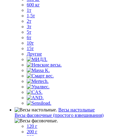
600 кг
1т
1,5т
2т
3т
5т
6т
10т
15т
Другие
Весы настольные
Весы фасовочные (простого взвешивания)
120 г
200 г