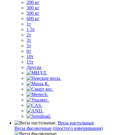
200 кг
300 кг
500 кг
600 кг
1т
1,5т
2т
3т
5т
6т
10т
15т
Другие
Весы настольные
Весы фасовочные (простого взвешивания)