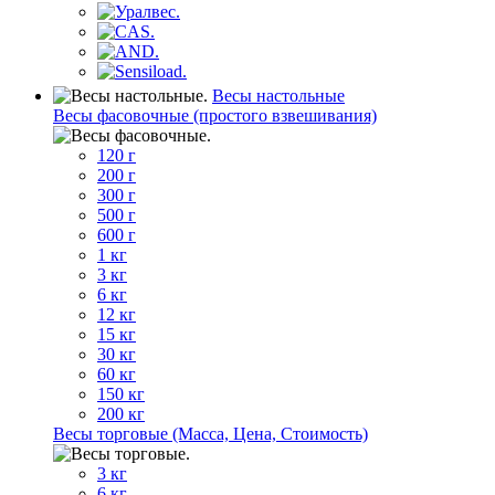
Весы настольные
Весы фасовочные (простого взвешивания)
120 г
200 г
300 г
500 г
600 г
1 кг
3 кг
6 кг
12 кг
15 кг
30 кг
60 кг
150 кг
200 кг
Весы торговые (Масса, Цена, Стоимость)
3 кг
6 кг