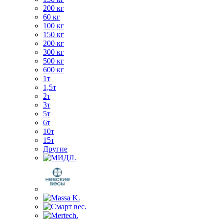
200 кг
60 кг
100 кг
150 кг
200 кг
300 кг
500 кг
600 кг
1т
1,5т
2т
3т
5т
6т
10т
15т
Другие