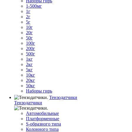
Наборы гирь
1-500мг
1г
2г
5г
10г
20г
50г
100г
200г
500г
1кг
2кг
5кг
10кг
20кг
50кг
Наборы гирь
Тензодатчики
Тензодатчики
Автомобильные
Платформенные
S-образного типа
Колонного типа