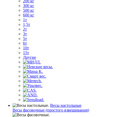
200 кг
300 кг
500 кг
600 кг
1т
1,5т
2т
3т
5т
6т
10т
15т
Другие
Весы настольные
Весы фасовочные (простого взвешивания)