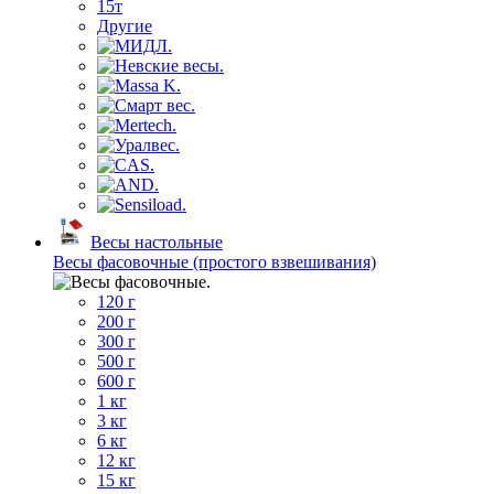
15т
Другие
Весы настольные
Весы фасовочные (простого взвешивания)
120 г
200 г
300 г
500 г
600 г
1 кг
3 кг
6 кг
12 кг
15 кг