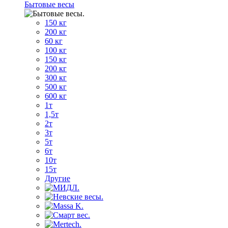
Бытовые весы
150 кг
200 кг
60 кг
100 кг
150 кг
200 кг
300 кг
500 кг
600 кг
1т
1,5т
2т
3т
5т
6т
10т
15т
Другие