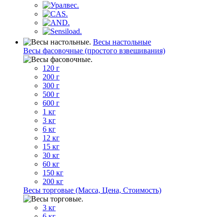
Весы настольные
Весы фасовочные (простого взвешивания)
120 г
200 г
300 г
500 г
600 г
1 кг
3 кг
6 кг
12 кг
15 кг
30 кг
60 кг
150 кг
200 кг
Весы торговые (Масса, Цена, Стоимость)
3 кг
6 кг