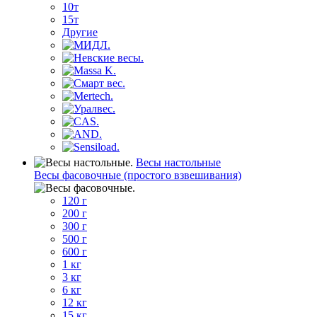
10т
15т
Другие
Весы настольные
Весы фасовочные (простого взвешивания)
120 г
200 г
300 г
500 г
600 г
1 кг
3 кг
6 кг
12 кг
15 кг