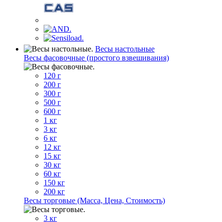
Весы настольные
Весы фасовочные (простого взвешивания)
120 г
200 г
300 г
500 г
600 г
1 кг
3 кг
6 кг
12 кг
15 кг
30 кг
60 кг
150 кг
200 кг
Весы торговые (Масса, Цена, Стоимость)
3 кг