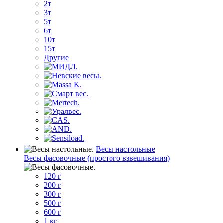
2т
3т
5т
6т
10т
15т
Другие
Весы настольные
Весы фасовочные (простого взвешивания)
120 г
200 г
300 г
500 г
600 г
1 кг