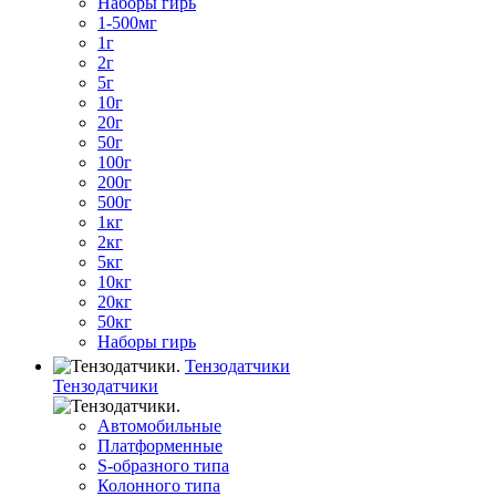
Наборы гирь
1-500мг
1г
2г
5г
10г
20г
50г
100г
200г
500г
1кг
2кг
5кг
10кг
20кг
50кг
Наборы гирь
Тензодатчики
Тензодатчики
Автомобильные
Платформенные
S-образного типа
Колонного типа