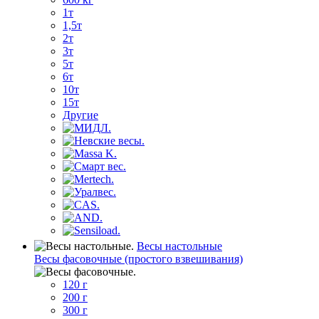
1т
1,5т
2т
3т
5т
6т
10т
15т
Другие
Весы настольные
Весы фасовочные (простого взвешивания)
120 г
200 г
300 г