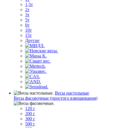
1,5т
2т
3т
5т
6т
10т
15т
Другие
Весы настольные
Весы фасовочные (простого взвешивания)
120 г
200 г
300 г
500 г