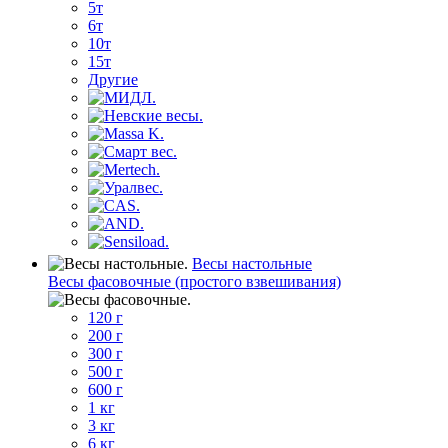
5т
6т
10т
15т
Другие
Весы настольные
Весы фасовочные (простого взвешивания)
120 г
200 г
300 г
500 г
600 г
1 кг
3 кг
6 кг