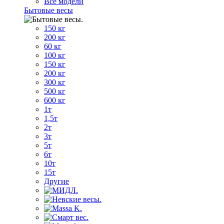
Все модели
Бытовые весы
150 кг
200 кг
60 кг
100 кг
150 кг
200 кг
300 кг
500 кг
600 кг
1т
1,5т
2т
3т
5т
6т
10т
15т
Другие