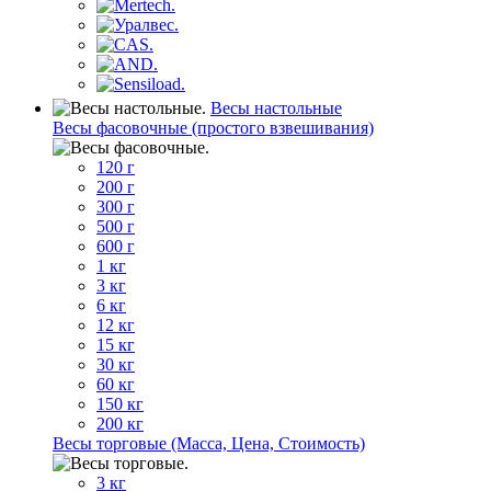
Весы настольные
Весы фасовочные (простого взвешивания)
120 г
200 г
300 г
500 г
600 г
1 кг
3 кг
6 кг
12 кг
15 кг
30 кг
60 кг
150 кг
200 кг
Весы торговые (Масса, Цена, Стоимость)
3 кг