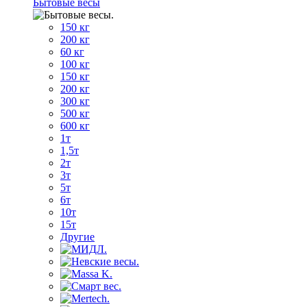
Бытовые весы
150 кг
200 кг
60 кг
100 кг
150 кг
200 кг
300 кг
500 кг
600 кг
1т
1,5т
2т
3т
5т
6т
10т
15т
Другие